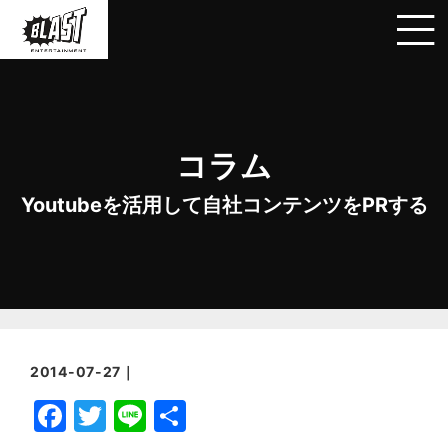
コラム
Youtubeを活用して自社コンテンツをPRする
2014-07-27｜
F
T
Li
共
a
w
n
有