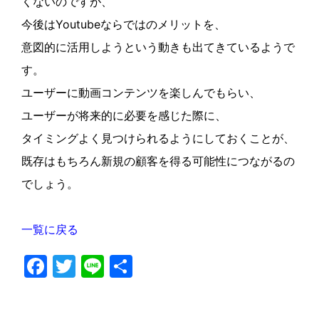
くないのですが、
今後はYoutubeならではのメリットを、
意図的に活用しようという動きも出てきているようで
す。
ユーザーに動画コンテンツを楽しんでもらい、
ユーザーが将来的に必要を感じた際に、
タイミングよく見つけられるようにしておくことが、
既存はもちろん新規の顧客を得る可能性につながるの
でしょう。
一覧に戻る
F
T
Li
共
a
w
n
有
c
itt
e