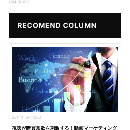
2014-07-27｜
e
er
b
o
RECOMEND COLUMN
o
k
2014年09月23日
視聴が購買意欲を刺激する！動画マーケティング