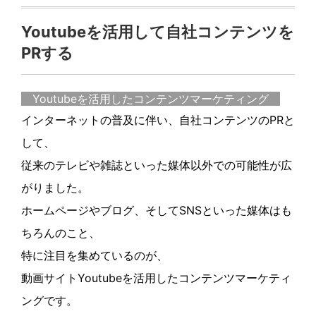
c
itt
e
Youtubeを活用して自社コンテンツを
e
er
PRする
b
o
Youtubeを活用したコンテンツマーケティング
o
インターネットの普及に伴い、自社コンテンツのPRと
k
して、
従来のテレビや雑誌といった媒体以外での可能性が広
がりました。
ホームページやブログ、そしてSNSといった媒体はも
ちろんのこと、
特に注目を集めているのが、
動画サイトYoutubeを活用したコンテンツマーケティ
ングです。