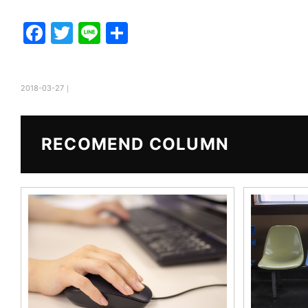
F
T
Li
共
a
w
n
有
c
itt
e
2018-03-27｜
e
er
b
o
RECOMEND COLUMN
o
k