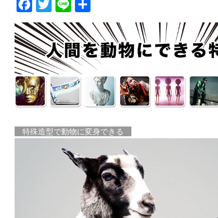
F
T
Li
共
a
w
n
有
c
itt
e
e
er
b
o
o
k
特殊造型で動物に変身できる