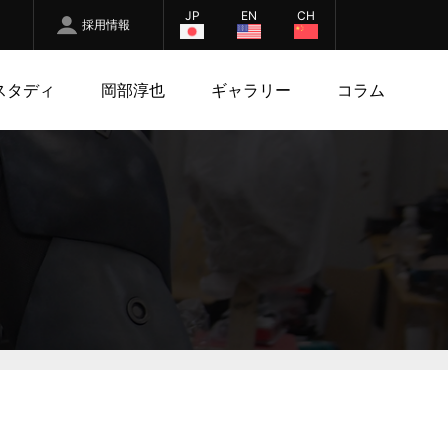
JP
EN
CH
採用情報
スタディ
岡部淳也
ギャラリー
コラム