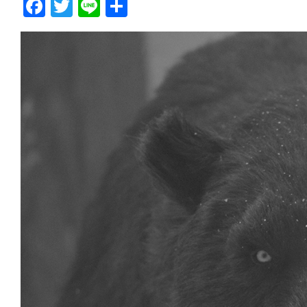
F
T
Li
共
a
w
n
有
c
itt
e
e
er
b
o
o
k