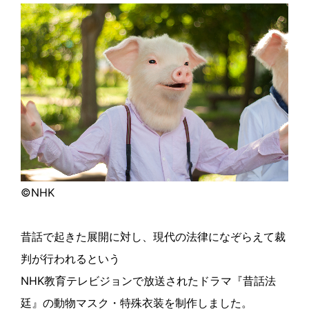
c
itt
e
e
er
b
o
o
k
©NHK
昔話で起きた展開に対し、現代の法律になぞらえて裁
判が行われるという
NHK教育テレビジョンで放送されたドラマ『昔話法
廷』の動物マスク・特殊衣装を制作しました。