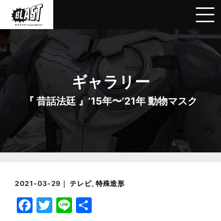
ギャラリー
『 昔話法廷 』’15年〜’21年 動物マスク
2021-03-29｜
テレビ
,
特殊造形
F
T
Li
共
a
w
n
有