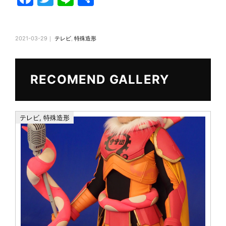
a
w
n
有
c
itt
e
2021-03-29｜
テレビ
,
特殊造形
e
er
b
o
RECOMEND GALLERY
o
k
テレビ
,
特殊造形