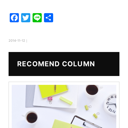
F
T
Li
共
a
w
n
有
c
itt
e
2014-11-12｜
e
er
b
o
RECOMEND COLUMN
o
k