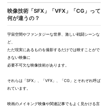
c
itt
e
映像技術「SFX」「VFX」「CG」って
e
er
何が違うの？
b
o
宇宙空間やファンタジーな世界、激しい戦闘シーンな
o
ど、
k
ただ現実にあるものを撮影するだけでは映すことがで
きない映像に
必要不可欠な映像技術があります。
それらは「SFX」、「VFX」、「CG」とそれぞれ呼ば
れています。
映画のメイキング映像や関連記事でもよく見かける言