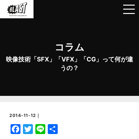
コラム
映像技術「SFX」「VFX」「CG」って何が違
うの？
2014-11-12｜
F
T
Li
共
a
w
n
有