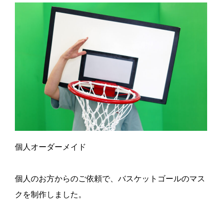
c
itt
e
e
er
b
o
o
k
個人オーダーメイド
個人のお方からのご依頼で、バスケットゴールのマス
クを制作しました。