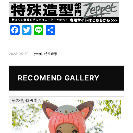
F
T
Li
共
a
w
n
有
c
itt
e
2023-05-30｜
その他
,
特殊造形
e
er
b
o
RECOMEND GALLERY
o
k
その他
,
特殊造形