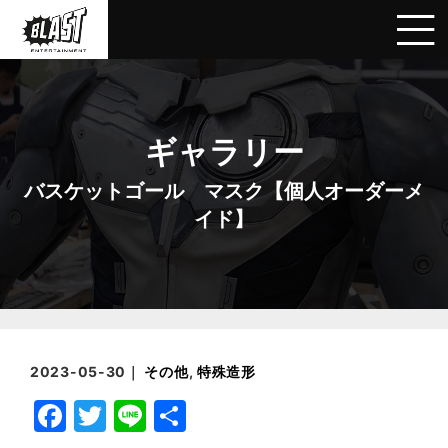
ギャラリー
バスケットゴール マスク【個人オーダーメ
イド】
2023-05-30｜
その他
,
特殊造形
F
T
Li
共
a
w
n
有