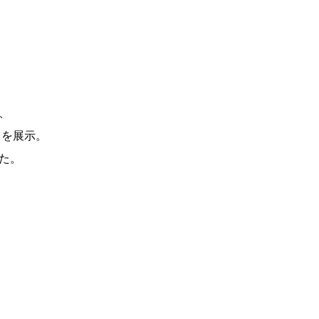
、
コを展示。
た。