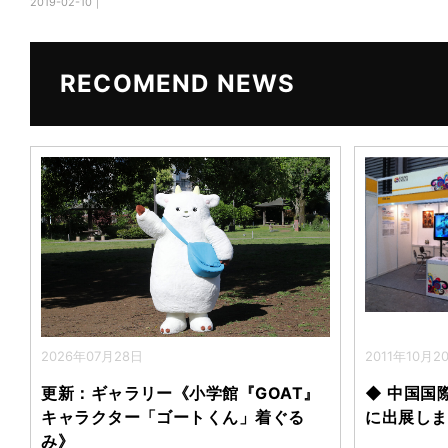
2019-02-10｜
e
er
b
o
RECOMEND NEWS
o
k
2026年07月28日
2011年10月2
更新：ギャラリー《小学館『GOAT』
◆ 中国国
キャラクター「ゴートくん」着ぐる
に出展しま
み》