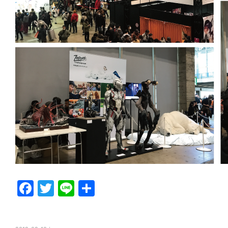
F
T
Li
共
a
w
n
有
c
itt
e