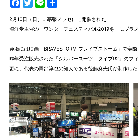
F
T
Li
共
a
w
n
有
2月10日（日）に幕張メッセにて開催された
c
itt
e
海洋堂主催の「ワンダーフェスティバル2019冬」にブラ
e
er
b
会場には映画「BRAVESTORM ブレイブストーム」で
o
昨年受注販売された「シルバースーツ タイプR2」のフィギュ
o
更に、代表の岡部淳也の知人である後藤麻夫氏が制作した
k