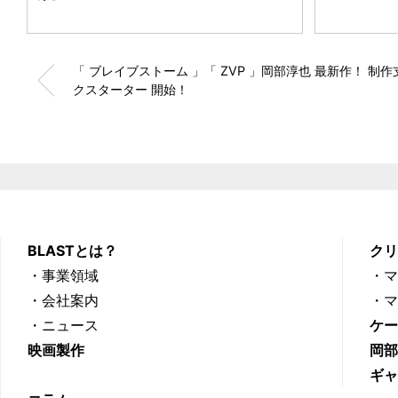
「 ブレイブストーム 」「 ZVP 」岡部淳也 最新作！ 制
クスターター 開始！
BLASTとは？
ク
・事業領域
・
・会社案内
・
・ニュース
ケ
映画製作
岡
ギ