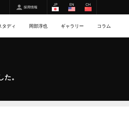
JP
EN
CH
採用情報
スタディ
岡部淳也
ギャラリー
コラム
した。