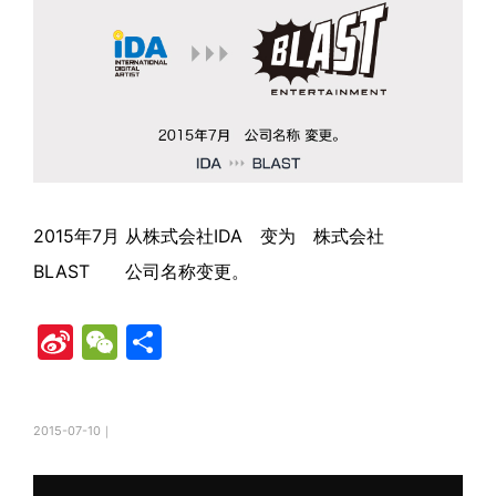
2015年7月 从株式会社IDA 变为 株式会社
BLAST 公司名称变更。
Si
W
共
n
e
有
a
C
2015-07-10｜
W
h
ei
at