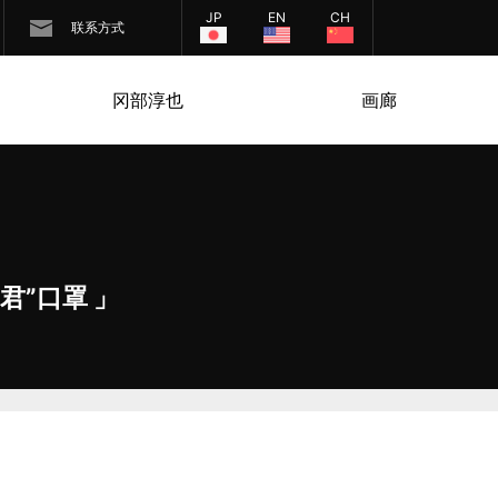
JP
EN
CH
联系方式
冈部淳也
画廊
K君”口罩 」