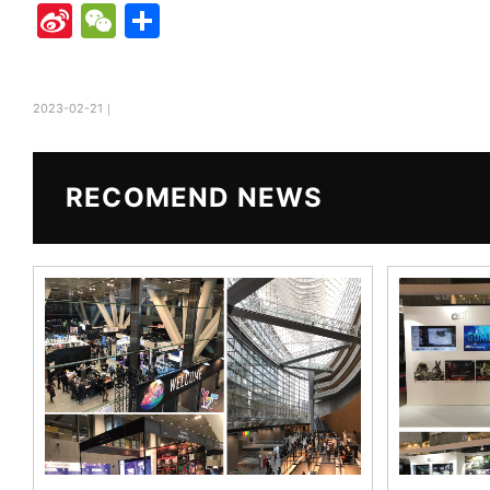
Si
W
共
n
e
有
a
C
2023-02-21｜
W
h
ei
at
b
RECOMEND NEWS
o