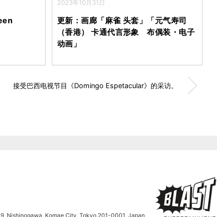
2023年10月31日
een
更新：画廊「麻雀 头套」「元气寿司
（香港） 卡通代言形象 布偶装・电子
动画」
接受巴西电视节目《Domingo Espetacular》的采访。
9, Nishinogawa, Komae City, Tokyo 201-0001, Japan