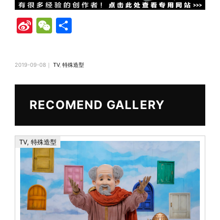
Si
W
共
n
e
有
a
C
2019-09-08｜
TV
,
特殊造型
W
h
ei
at
b
RECOMEND GALLERY
o
TV
,
特殊造型