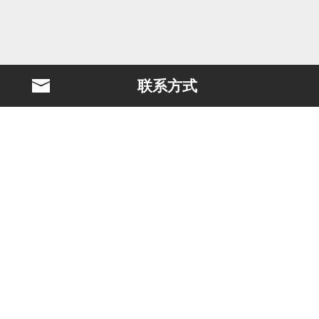
联系方式
BLAST简介
电影制作
个案研究
冈部淳也
画廊
个人信息保护方针