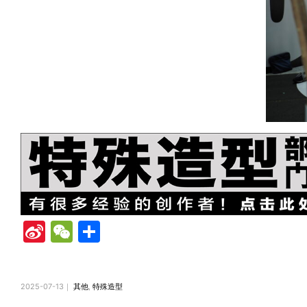
Si
W
共
n
e
有
a
C
2025-07-13｜
其他
,
特殊造型
W
h