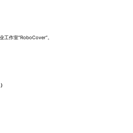
室“RoboCover”。
型）