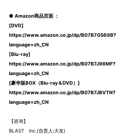
● Amazon商品页面 ：
[DVD]
https://www.amazon.co.jp/dp/B07B7GS69B?
language=zh_CN
[Blu-ray]
https://www.amazon.co.jp/dp/B07B7J96MF?
language=zh_CN
[豪华版BOX（Blu-ray＆DVD）]
https://www.amazon.co.jp/dp/B07B7JBVTN?
language=zh_CN
【咨询】
BLAST Inc.(负责人:大友)