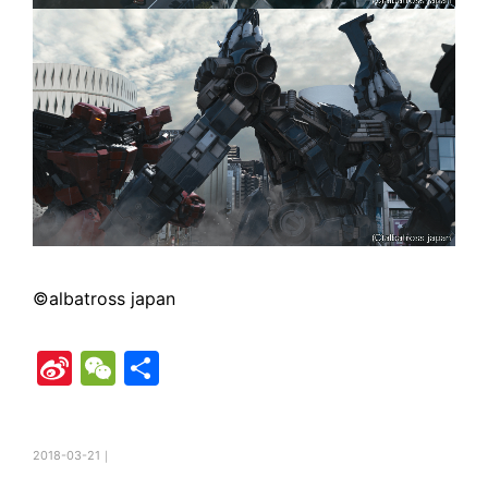
©albatross japan
Si
W
共
n
e
有
a
C
2018-03-21｜
W
h