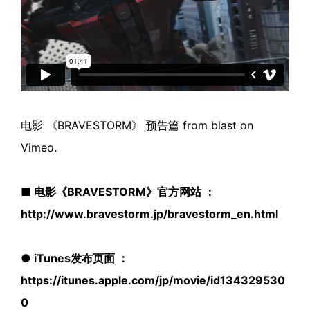
电影 《BRAVESTORM》 预告篇
from
blast
on
Vimeo
.
■ 电影《BRAVESTORM》官方网站 ：
http://www.bravestorm.jp/bravestorm_en.html
● iTunes发布页面 ：
https://itunes.apple.com/jp/movie/id134329530
0