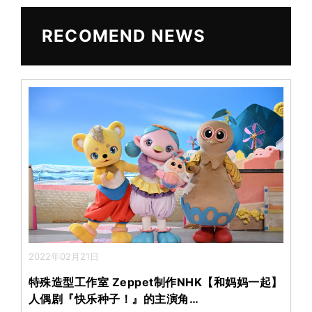
ei
at
b
RECOMEND NEWS
o
2022年02月21日
特殊造型工作室 Zeppet制作NHK【和妈妈一起】
人偶剧『快乐种子！』的主演角…