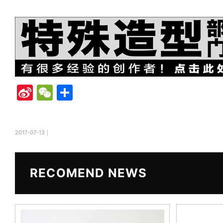
Si
W
共
n
e
有
a
C
2017-07-13｜
W
h
ei
at
b
RECOMEND NEWS
o