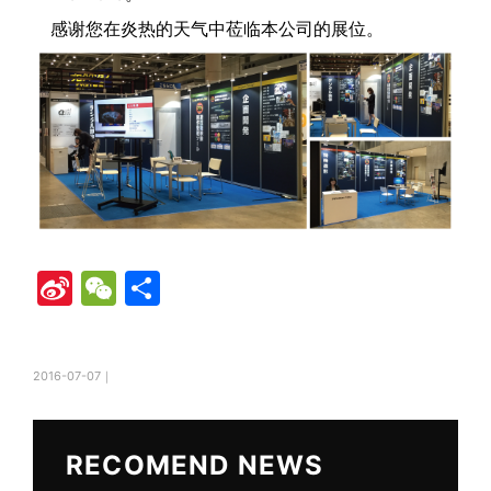
感谢您在炎热的天气中莅临本公司的展位。
Si
W
共
n
e
有
a
C
2016-07-07｜
W
h
ei
at
b
RECOMEND NEWS