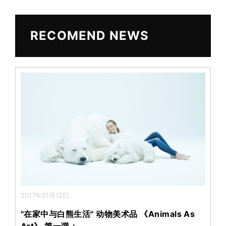
W
h
ei
at
b
RECOMEND NEWS
o
2017年01月12日
"在家中与白熊生活" 动物美术品 《Animals As
Art》 第一弹： …