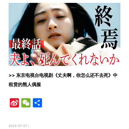
>>
东京电视台电视剧《丈夫啊，你怎么还不去死》中
租赁的熊人偶服
Si
W
共
n
e
有
a
C
2025-07-07｜