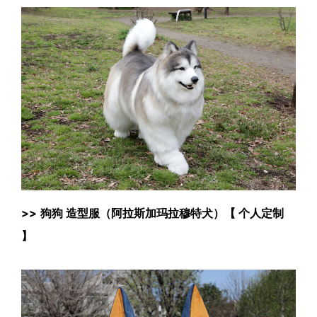
>>
狗狗 造型服（阿拉斯加玛拉穆特犬）【 个人定制
】