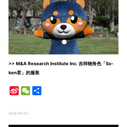
>>
M&A Research Institute Inc. 吉祥物角色「So-
ken君」的服装
Si
W
共
n
e
有
a
C
2024-05-03｜
W
h
ei
at