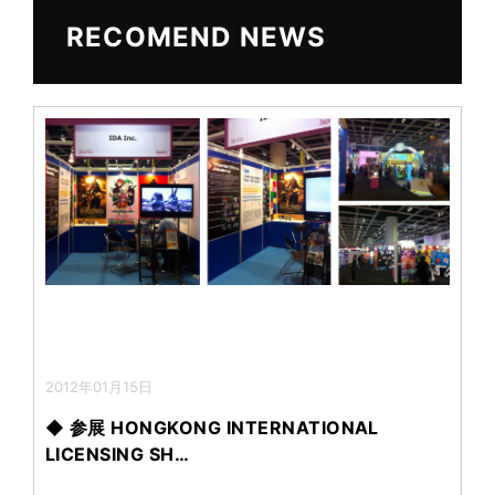
b
RECOMEND NEWS
o
2012年01月15日
◆ 参展 HONGKONG INTERNATIONAL
LICENSING SH…