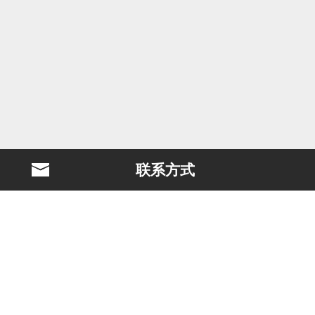
联系方式
BLAST简介
电影制作
个案研究
冈部淳也