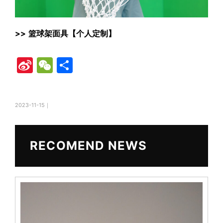
>>
篮球架面具【个人定制】
Si
W
共
n
e
有
a
C
2023-11-15｜
W
h
ei
at
b
RECOMEND NEWS
o