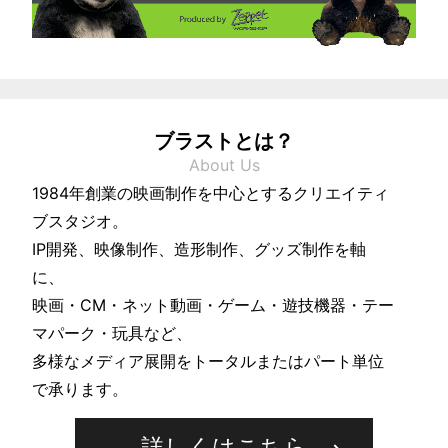
形・
IP
開
発
ブラストとは？
の
About Us
総
1984年創業の映画制作を中心とするクリエイティ
合
ブスタジオ。
ク
IP開発、映像制作、造形制作、グッズ制作を軸
リ
に、
エ
映画・CM・ネット動画・ゲーム・遊技機器・テー
イ
マパーク・玩具など、
多様なメディア展開をトータルまたはパート単位
テ
で承ります。
ィ
ブ
詳しくはこちら