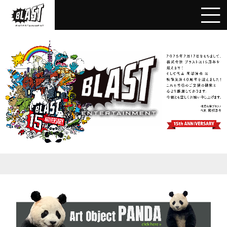
BLAST
Inc.
|
創
業
40
年
映
画
製
作・
特
殊
造